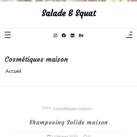
Aller
au
Salade & Squat
contenu
Cosmétiques maison
Accueil
Dans
Cosmétiques maison
Shampooing Solide maison
12 février 2020
0