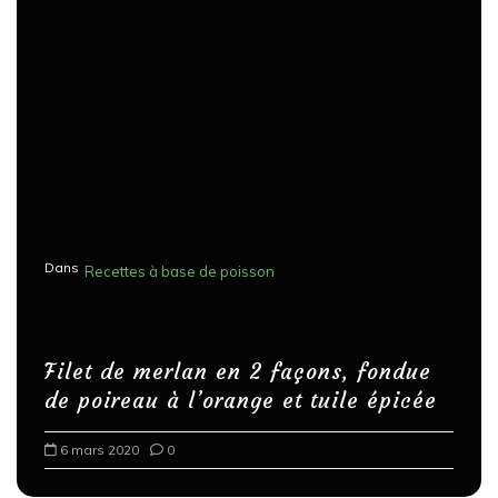
i
o
n
d
e
s
p
u
Dans
Recettes à base de poisson
b
l
i
Filet de merlan en 2 façons, fondue
c
de poireau à l’orange et tuile épicée
a
6 mars 2020
0
t
i