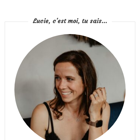
o
n
Lucie, c'est moi, tu sais...
s