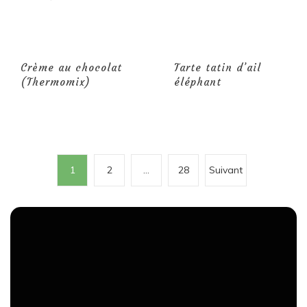
Crème au chocolat
Tarte tatin d’ail
(Thermomix)
éléphant
P
1
2
…
28
Suivant
a
g
i
n
a
t