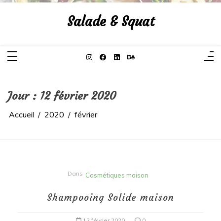
Aller
au
Salade & Squat
contenu
Jour :
12 février 2020
Accueil
2020
février
Dans
Cosmétiques maison
Shampooing Solide maison
12 février 2020
0