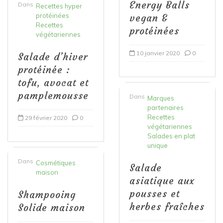
Energy Balls
Dans
Recettes hyper
protéinées
vegan &
Recettes
protéinées
végétariennes
10 janvier 2020
0
Salade d’hiver
protéinée :
tofu, avocat et
pamplemousse
Dans
Marques
partenaires
Recettes
29 février 2020
0
végétariennes
Salades en plat
unique
Dans
Cosmétiques
Salade
maison
asiatique aux
pousses et
Shampooing
herbes fraîches
Solide maison