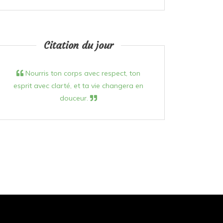
Citation du jour
Nourris ton corps avec respect, ton
esprit avec clarté, et ta vie changera en
douceur.