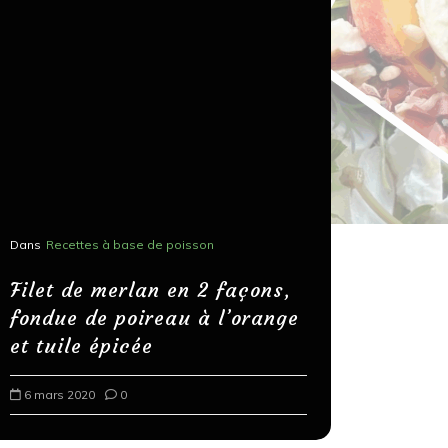
Dans
Recettes à base de poisson
Dans
Recettes
Salons, r
Filet de merlan en 2 façons,
fondue de poireau à l’orange
Spaghett
et tuile épicée
au bals
6 mars 2020
0
18 mars 202