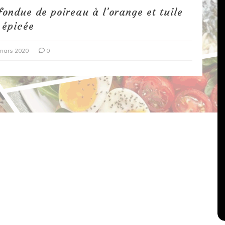
fondue de poireau à l’orange et tuile
épicée
mars 2020
0
Dans
Recettes végétariennes
Salons, rencontres et partenariats
çons,
orange
Spaghettis aux légumes rôtis
au balsamique
18 mars 2020
0