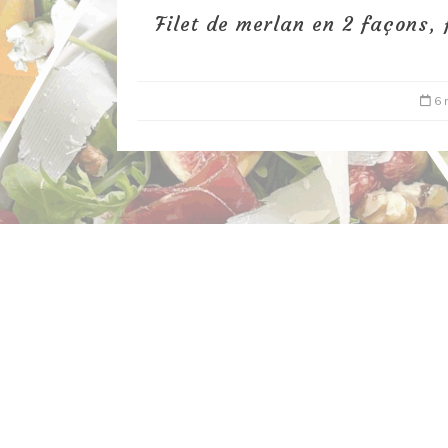
Filet de merlan en 2 façons, 
6 
Dans
Recettes à base de poisson
Filet de merlan en 2 fa
fondue de poireau à l’
et tuile épicée
6 mars 2020
0