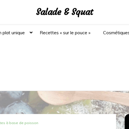
Salade & Squat
 plat unique
Recettes « sur le pouce »
Cosmétique
tes à base de poisson