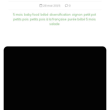
28 mai 2015
0
5 mois
baby food
bébé
diversification
oignon
petit pot
petits pois
petits pois à la française
purée bébé 5 mois
salade