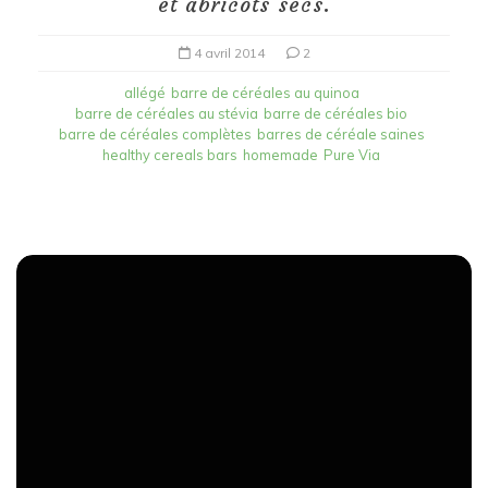
et abricots secs.
4 avril 2014
2
allégé
barre de céréales au quinoa
barre de céréales au stévia
barre de céréales bio
barre de céréales complètes
barres de céréale saines
healthy cereals bars
homemade
Pure Via