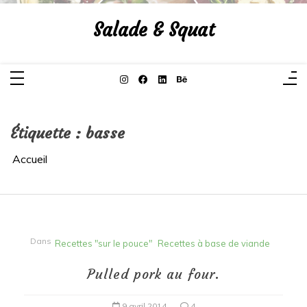
Aller
au
Salade & Squat
contenu
Étiquette :
basse
Accueil
Dans
Recettes "sur le pouce"
Recettes à base de viande
Pulled pork au four.
9 avril 2014
4