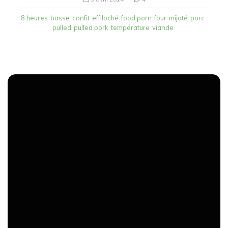
8 heures
basse
confit
effiloché
food porn
four
mijoté
porc
pulled
pulled pork
température
viande