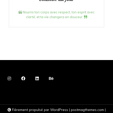
Nourris ton corps avec respect, ton esprit avec
clarté, et ta vie changera en douceur.
Fièrement propulsé par WordPress
|
postmagthemes.com
|