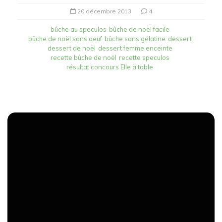
20 décembre 2013
4
bûche au speculos
bûche de noël facile
bûche de noël sans oeuf
bûche sans gélatine
dessert
dessert de noël
dessert femme enceinte
recette bûche de noël
recette speculos
résultat concours Elle à table