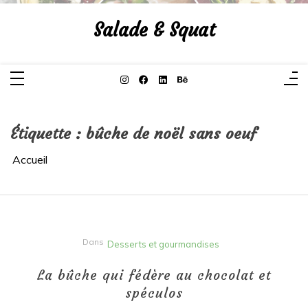
Aller
au
Salade & Squat
contenu
Étiquette :
bûche de noël sans oeuf
Accueil
Dans
Desserts et gourmandises
La bûche qui fédère au chocolat et
spéculos