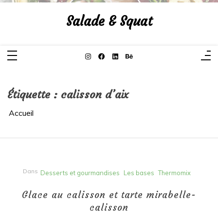
Aller
au
Salade & Squat
contenu
Étiquette :
calisson d’aix
Accueil
Dans
Desserts et gourmandises
Les bases
Thermomix
Glace au calisson et tarte mirabelle-
calisson