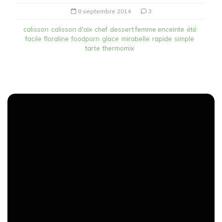
8 septembre 2014
3
calisson
calisson d'aix
chef
dessert femme enceinte
été
facile
floraline
foodporn
glace
mirabelle
rapide
simple
tarte
thermomix