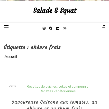
Aller
au
Salade & Squat
contenu
Étiquette :
chèvre frais
Accueil
Dans
Recettes de quiches, cakes et compagnie
Recettes végétariennes
Savoureuse Calzone aux tomates, au
chèvre et au thym frais