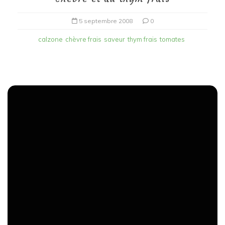
5 septembre 2008
0
calzone
chèvre frais
saveur
thym frais
tomates