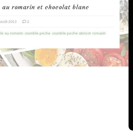
 au romarin et chocolat blanc
 août 2013
2
le au romarin
crumble peche
crumble peche abricot
romarin
Dans
Recettes végétariennes
Salons, rencontres et partenariats
çons,
orange
Spaghettis aux légumes rôtis
au balsamique
18 mars 2020
0