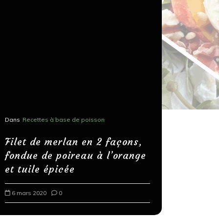
Dans
Recettes à base de poisson
Dans
Recettes
Salons, r
Filet de merlan en 2 façons,
fondue de poireau à l’orange
Spaghett
et tuile épicée
au bals
6 mars 2020
0
18 mars 202