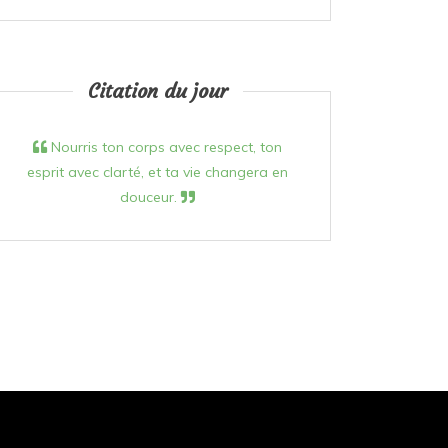
Citation du jour
Nourris ton corps avec respect, ton
esprit avec clarté, et ta vie changera en
douceur.