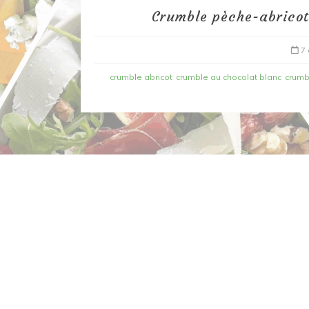
Crumble pèche-abricot
7
crumble abricot
crumble au chocolat blanc
crumb
Dans
Recettes à base de poisson
Filet de merlan en 2 fa
fondue de poireau à l’
et tuile épicée
6 mars 2020
0