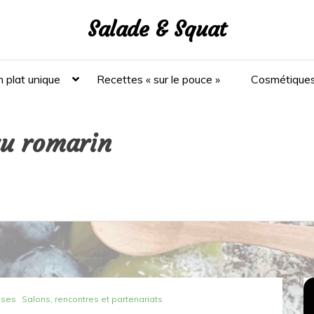
Salade & Squat
 plat unique
Recettes « sur le pouce »
Cosmétique
au romarin
ises
Salons, rencontres et partenariats