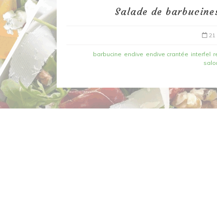
Salade de barbucines
21
barbucine
endive
endive crantée
interfel
r
salon
Dans
Recettes à base de poisson
Filet de merlan en 2 fa
fondue de poireau à l’
et tuile épicée
6 mars 2020
0