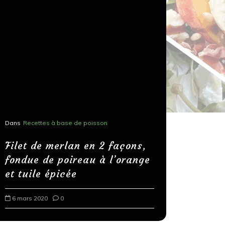
Dans
Recettes à base de poisson
Dans
Recettes
Salons, r
Filet de merlan en 2 façons,
fondue de poireau à l’orange
Spaghett
et tuile épicée
au bals
6 mars 2020
0
18 mars 202