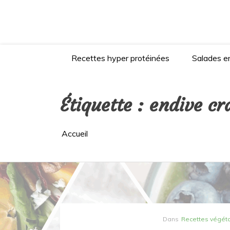
Aller
au
contenu
Recettes hyper protéinées
Salades en
Étiquette :
endive cr
Accueil
Dans
Recettes végét