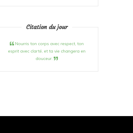
Citation du jour
Nourris ton corps avec respect, ton
esprit avec clarté, et ta vie changera en
douceur.