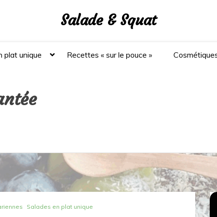
Salade & Squat
 plat unique
Recettes « sur le pouce »
Cosmétique
antée
ariennes
Salades en plat unique