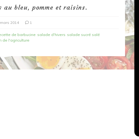
 au bleu, pomme et raisins.
 mars 2014
1
ecette de barbucine
salade d'hivers
salade sucré salé
 de l'agriculture
Dans
Recettes végétariennes
Salons, rencontres et partenariats
çons,
orange
Spaghettis aux légumes rôtis
au balsamique
18 mars 2020
0