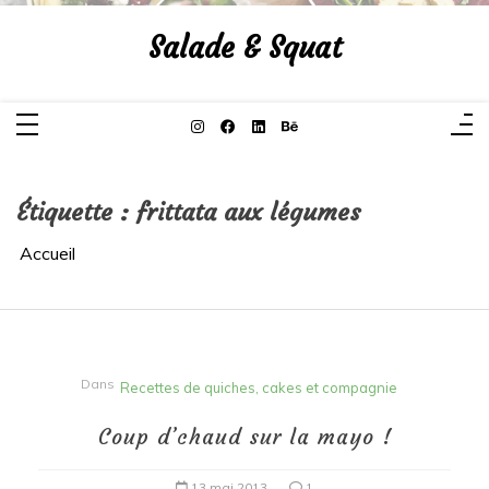
Aller
au
Salade & Squat
contenu
Étiquette :
frittata aux légumes
Accueil
Dans
Recettes de quiches, cakes et compagnie
Coup d’chaud sur la mayo !
13 mai 2013
1