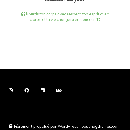
Nourris ton corps avec respect, ton esprit avec
clarté, et ta vie changera en douceur.
Fièrement propulsé par WordPress
|
postmagthemes.com
|