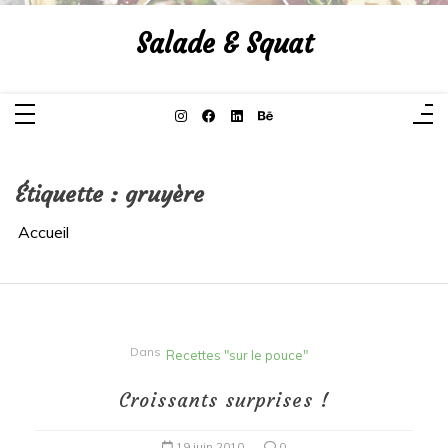
Aller
au
Salade & Squat
contenu
Étiquette :
gruyère
Accueil
Dans
Recettes "sur le pouce"
Croissants surprises !
19 juin 2010
0