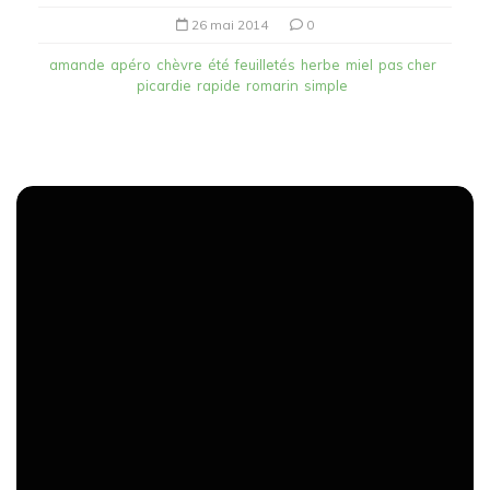
26 mai 2014
0
amande
apéro
chèvre
été
feuilletés
herbe
miel
pas cher
picardie
rapide
romarin
simple