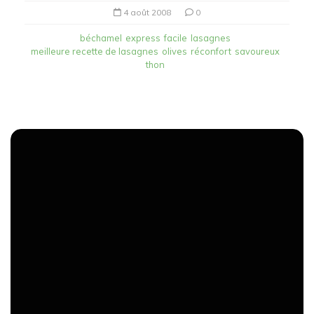
4 août 2008
0
béchamel
express
facile
lasagnes
meilleure recette de lasagnes
olives
réconfort
savoureux
thon