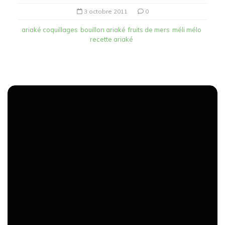
3 octobre 2011
0
ariaké coquillages
bouillon ariaké
fruits de mers
méli mélo
recette ariaké