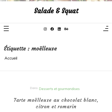
Aller
au
Salade & Squat
contenu
Étiquette :
moëlleuse
Accueil
Dans
Desserts et gourmandises
Tarte moëlleuse au chocolat blanc,
citron et romarin