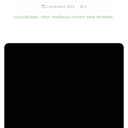
2 novembre 2010
4
chocolat blanc
citron
moëlleuse
romarin
tarte
tartelette