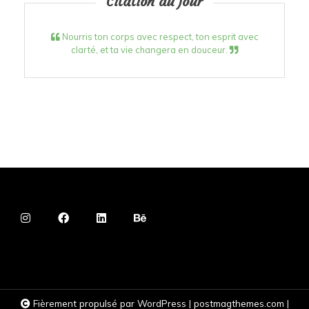
Citation du jour
Nourris ton corps avec respect, ton esprit avec
clarté, et ta vie changera en douceur.
Fièrement propulsé par WordPress
|
postmagthemes.com
|