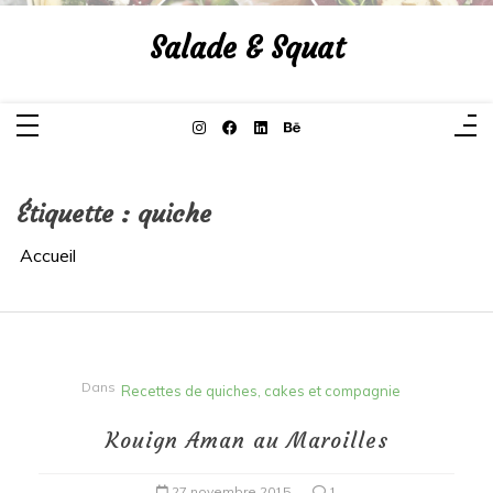
Aller
au
Salade & Squat
contenu
Étiquette :
quiche
Accueil
Dans
Recettes de quiches, cakes et compagnie
Kouign Aman au Maroilles
27 novembre 2015
1