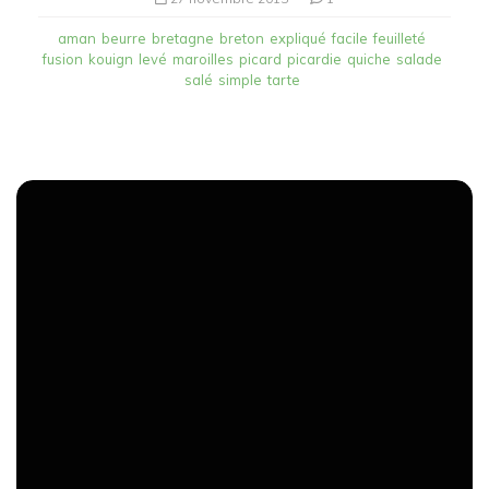
aman
beurre
bretagne
breton
expliqué
facile
feuilleté
fusion
kouign
levé
maroilles
picard
picardie
quiche
salade
salé
simple
tarte