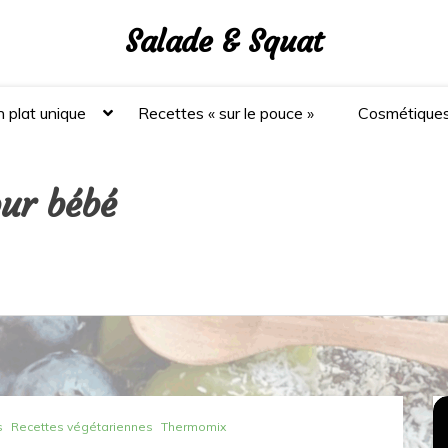
Salade & Squat
 plat unique
Recettes « sur le pouce »
Cosmétique
our bébé
s
Recettes végétariennes
Thermomix