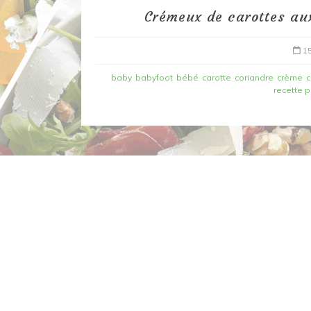
Crémeux de carottes a
15
baby
babyfoot
bébé
carotte
coriandre
crème
recette 
Dans
Recettes à base de poisson
Filet de merlan en 2 fa
fondue de poireau à l’
et tuile épicée
6 mars 2020
0