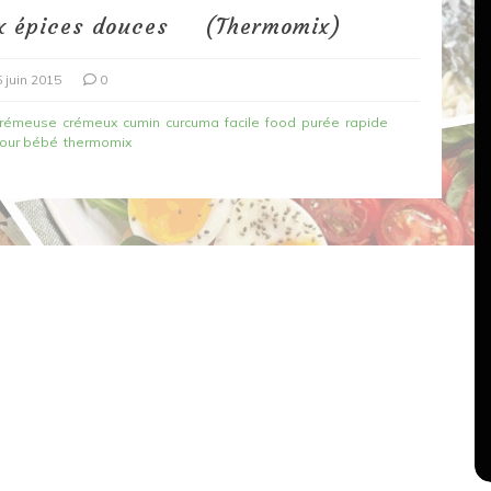
ux épices douces (Thermomix)
 juin 2015
0
crémeuse
crémeux
cumin
curcuma
facile
food
purée
rapide
pour bébé
thermomix
Dans
Recettes végétariennes
Salons, rencontres et partenariats
çons,
orange
Spaghettis aux légumes rôtis
au balsamique
18 mars 2020
0