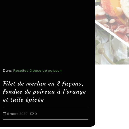
Dans
Recettes à base de poisson
Dans
Recettes
Salons, r
Filet de merlan en 2 façons,
fondue de poireau à l’orange
Spaghett
et tuile épicée
au bals
6 mars 2020
0
18 mars 202