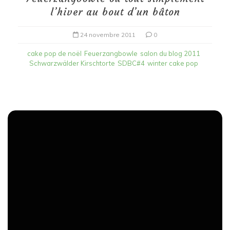
l’hiver au bout d’un bâton
24 novembre 2011
0
cake pop de noël
Feuerzangbowle
salon du blog 2011
Schwarzwälder Kirschtorte
SDBC#4
winter cake pop