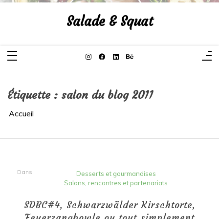
Aller
au
Salade & Squat
contenu
Étiquette :
salon du blog 2011
Accueil
Dans
Desserts et gourmandises
Salons, rencontres et partenariats
SDBC#4, Schwarzwälder Kirschtorte,
Feuerzangbowle ou tout simplement