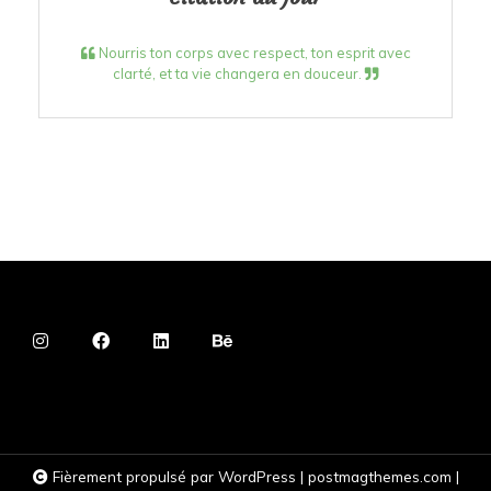
Nourris ton corps avec respect, ton esprit avec
clarté, et ta vie changera en douceur.
Fièrement propulsé par WordPress
|
postmagthemes.com
|