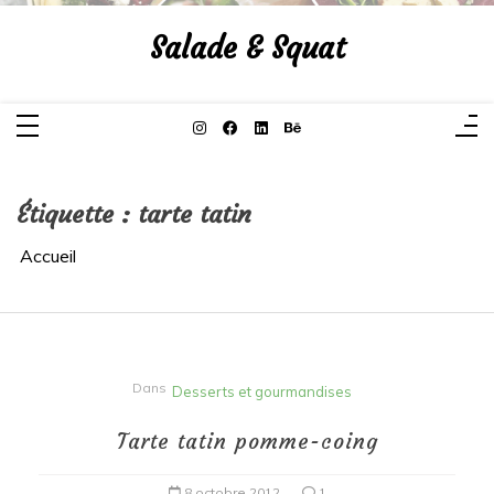
Aller
au
Salade & Squat
contenu
Étiquette :
tarte tatin
Accueil
Dans
Desserts et gourmandises
Tarte tatin pomme-coing
8 octobre 2012
1