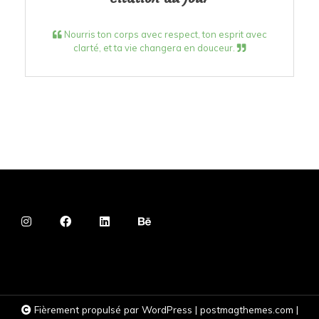
Nourris ton corps avec respect, ton esprit avec
clarté, et ta vie changera en douceur.
Fièrement propulsé par WordPress
|
postmagthemes.com
|