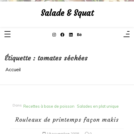
Aller
au
Salade & Squat
contenu
Étiquette :
tomates séchées
Accueil
Dans
Recettes à base de poisson
Salades en plat unique
Rouleaux de printemps façon makis
19 novembre 2008
0