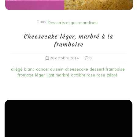
Dans
Desserts et gourmandises
Cheesecake léger, marbré à la
framboise
28 octobre 2014
0
allégé
blanc
cancer du sein
cheesecake
dessert
framboise
fromage
léger
light
marbré
octobre rose
rose
zébré