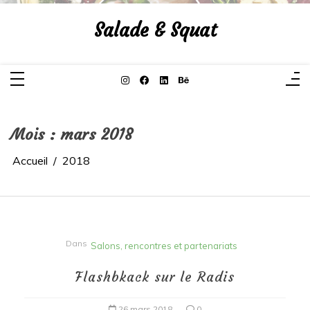
Aller
au
Salade & Squat
contenu
Mois :
mars 2018
Accueil
2018
Dans
Salons, rencontres et partenariats
Flashbkack sur le Radis
26 mars 2018
0