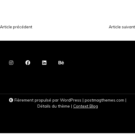
Article précédent
Article suivant
N
a
v
i
g
a
t
i
Fièrement propulsé par WordPress
|
postmagthemes.com
|
o
Détails du thème
|
Context Blog
n
d
e