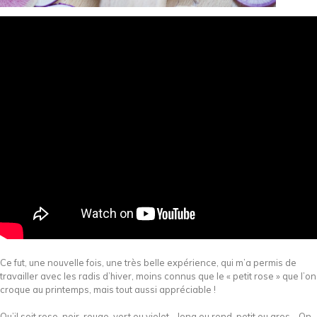
Ce fut, une nouvelle fois, une très belle expérience, qui m’a permis de
travailler avec les radis d’hiver, moins connus que le « petit rose » que l’on
croque au printemps, mais tout aussi appréciable !
Qu’il soit rose, noir, rouge, vert ou violet… long ou rond, petit ou gros… On