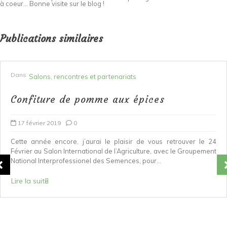
à coeur... Bonne visite sur le blog !
Publications similaires
Da
lons, rencontres et partenariats
iture de pomme aux épices
Ra
rier 2019
0
1
nnée encore, j’aurai le plaisir de vous retrouver le 24
au Salon International de l’Agriculture, avec le Groupement
Art
 Interprofessionel des Semences, pour...
ret
le 
suite
Lir