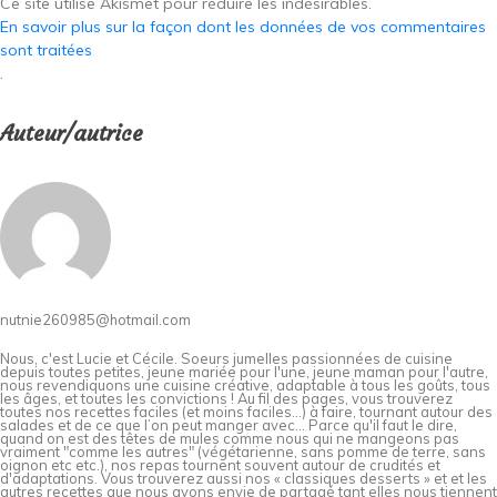
Ce site utilise Akismet pour réduire les indésirables.
En savoir plus sur la façon dont les données de vos commentaires
sont traitées
.
Auteur/autrice
nutnie260985@hotmail.com
Nous, c'est Lucie et Cécile. Soeurs jumelles passionnées de cuisine
depuis toutes petites, jeune mariée pour l'une, jeune maman pour l'autre,
nous revendiquons une cuisine créative, adaptable à tous les goûts, tous
les âges, et toutes les convictions ! Au fil des pages, vous trouverez
toutes nos recettes faciles (et moins faciles…) à faire, tournant autour des
salades et de ce que l’on peut manger avec… Parce qu'il faut le dire,
quand on est des têtes de mules comme nous qui ne mangeons pas
vraiment "comme les autres" (végétarienne, sans pomme de terre, sans
oignon etc etc.), nos repas tournent souvent autour de crudités et
d'adaptations. Vous trouverez aussi nos « classiques desserts » et et les
autres recettes que nous avons envie de partagé tant elles nous tiennent