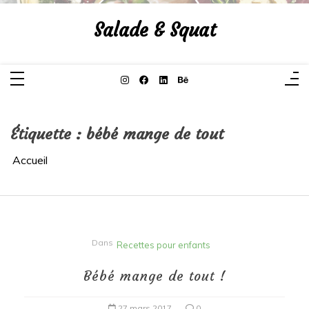
Aller
au
Salade & Squat
contenu
Étiquette :
bébé mange de tout
Accueil
Dans
Recettes pour enfants
Bébé mange de tout !
27 mars 2017
0