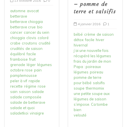
13 octobre 2016
0
– pomme de
terre et salsifis
automne
avocat
betterave
betterave chioggia
4 janvier 2016
1
betterave crue
bio
cancer
cancer du sein
bébé
crème
de saison
chioggia
clovis
coloré
détox
facile
hiver
crabe
croutons
crudité
hivernal
crudités
de saison
j’ai une nouvelle fois
équilibré
facile
récupéré les légumes
framboise
fruit
frais du jardin de mon
grenade
léger
légumes
Papa : poireaux
octobre rose
pain
légumes
poireau
pamplemousse
pomme de terre
peler à vif
rapide
pour bébé
salsifis
recette
régime
rose
soupe
thermomix
sain
saison
salade
une petite soupe aux
salade composée
légumes de saison
salade de betterave
s’impose. Ca tombe
salade et quoi
bien
saladetkoi
vinaigre
velouté