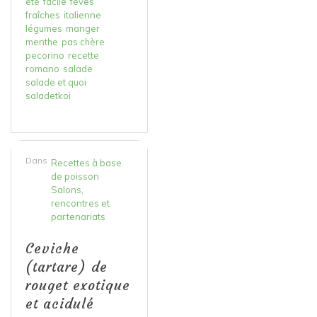
été
facile
fèves
fraîches
italienne
légumes
manger
menthe
pas chère
pecorino
recette
romano
salade
salade et quoi
saladetkoi
Dans
Recettes à base
de poisson
Salons,
rencontres et
partenariats
Ceviche
(tartare) de
rouget exotique
et acidulé