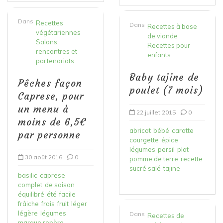
Dans
Recettes
Dans
Recettes à base
végétariennes
de viande
Salons,
Recettes pour
rencontres et
enfants
partenariats
Baby tajine de
Pêches façon
poulet (7 mois)
Caprese, pour
un menu à
22 juillet 2015
0
moins de 6,5€
abricot
bébé
carotte
par personne
courgette
épice
légumes
persil
plat
30 août 2016
0
pomme de terre
recette
sucré salé
tajine
basilic
caprese
complet
de saison
équilibré
été
facile
frâiche
frais
fruit
léger
légère
légumes
Dans
Recettes de
marque repère