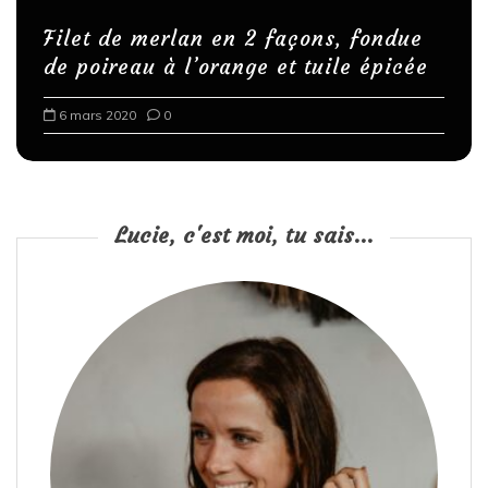
i
Filet de merlan en 2 façons, fondue
c
de poireau à l’orange et tuile épicée
a
6 mars 2020
0
t
i
o
n
Lucie, c'est moi, tu sais...
s