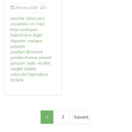
29 mars 2016
1
ceviche
citron vert
coriandre
cru
frais
fruits exotiques
huile d'olive
léger
légumes
mangue
passion
pavillon de france
pavillon france
piment
poisson
radis
recette
rouget
salade
salon de l'agriculture
tartare
P
1
2
Suivant
a