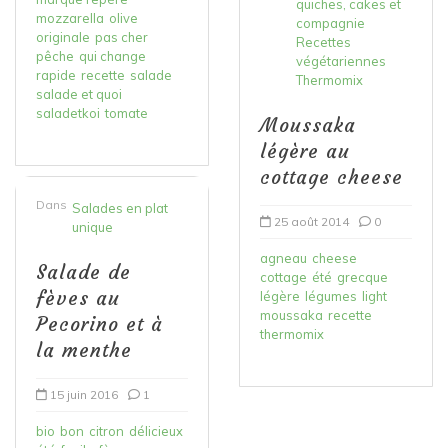
quiches, cakes et
mozzarella
olive
compagnie
originale
pas cher
Recettes
pêche
qui change
végétariennes
rapide
recette
salade
Thermomix
salade et quoi
saladetkoi
tomate
Moussaka
légère au
cottage cheese
Dans
Salades en plat
25 août 2014
0
unique
agneau
cheese
Salade de
cottage
été
grecque
fèves au
légère
légumes
light
moussaka
recette
Pecorino et à
thermomix
la menthe
15 juin 2016
1
bio
bon
citron
délicieux