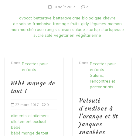
30 août 2017
2
avocat
betterave
betterave crue
biologique
chèvre
de saison
framboise
fromage
fruits
girly
légumes
maman
mon marché
rose
rungis
saison
salade
startup
startupeuse
sucré salé
vegetarien
végétarienne
Dans
Dans
Recettes pour
Recettes pour
enfants
enfants
Salons,
rencontres et
Bébé mange de
partenariats
tout !
Velouté
27 mars 2017
0
d’endives à
l’orange et St
aliments
allaitement
allaitement exclusif
Jacques
bébé
snackées
bébé mange de tout