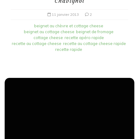
Chavignol
11 janvier 2013
2
beignet au chèvre et cottage cheese
beignet au cottage cheese
beignet de fromage
cottage cheese
recette apéro rapide
recette au cottage cheese
recette au cottage cheese rapide
recette rapide