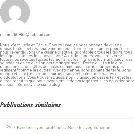
nutnie260985@hotmail.com
Nous, c'est Lucie et Cécile. Soeurs jumelles passionnées de cuisine
depuis toutes petites, jeune mariée pour l'une, jeune maman pour l'autre,
nous revendiquons une cuisine créative, adaptable à tous les goûts, tous
les âges, et toutes les convictions ! Au fil des pages, vous trouverez
toutes nos recettes faciles (et moins faciles…) à faire, tournant autour des
salades et de ce que l’on peut manger avec… Parce qu'il faut le dire,
quand on est des têtes de mules comme nous qui ne mangeons pas
vraiment "comme les autres" (végétarienne, sans pomme de terre, sans
oignon etc etc.), nos repas tournent souvent autour de crudités et
d'adaptations. Vous trouverez aussi nos « classiques desserts » et et les
autres recettes que nous avons envie de partagé tant elles nous tiennent
à coeur... Bonne visite sur le blog !
Publications similaires
Dans
Recettes hyper protéinées
Recettes végétariennes