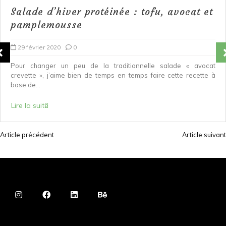
Salade d’hiver protéinée : tofu, avocat et
pamplemousse
29 février 2020
0
Pour changer un peu de la traditionnelle salade « avocat
crevette », j’aime bien de temps en temps faire cette recette à
base de...
Lire la suite
Article précédent
Article suivant
N
a
v
i
g
a