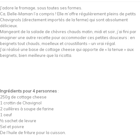
J’adore le fromage, sous toutes ses formes.
Ca, Belle-Maman l’a compris ! Elle m’offre régulièrement pleins de petits
Chavignols (directement importés de la ferme) qui sont absolument
délicieux.
Mangeant de la salade de chèvres chauds matin, midi et soir, j’ai fini par
imaginer une autre recette pour accommoder ces petites douceurs : en
beignets tout chauds, moelleux et croustillants – un vrai régal.
J’ai réalisé une base de cottage cheese qui apporte de « la tenue » aux
beignets, bien meilleure que la ricotta.
Ingrédients pour 4 personnes
:
250g de cottage cheese
1 crottin de Chavignol
2 cuillères à soupe de farine
1 oeuf
½ sachet de levure
Sel et poivre
De l’huile de friture pour la cuisson.