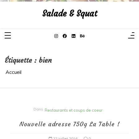
Aller
au
Salade & Squat
contenu
Étiquette :
bien
Accueil
Dans
Restaurants et coups de coeur
Nouvelle adresse 750g La Table !
22 juillet 2016
0