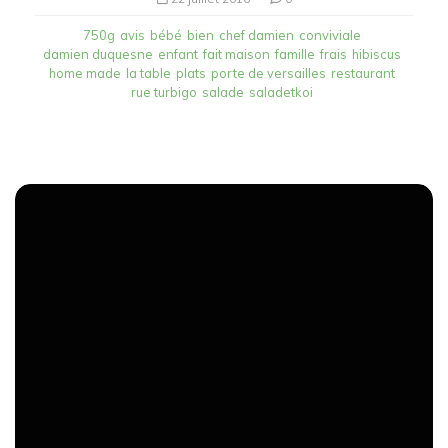
750g
avis
bébé
bien
chef damien
conviviale
damien duquesne
enfant
fait maison
famille
frais
hibiscus
home made
la table
plats
porte de versailles
restaurant
rue turbigo
salade
saladetkoi