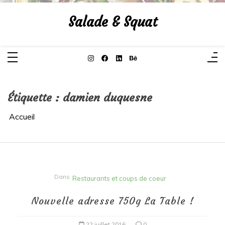
Aller
au
Salade & Squat
contenu
Étiquette :
damien duquesne
Accueil
Dans
Restaurants et coups de coeur
Nouvelle adresse 750g La Table !
22 juillet 2016
0