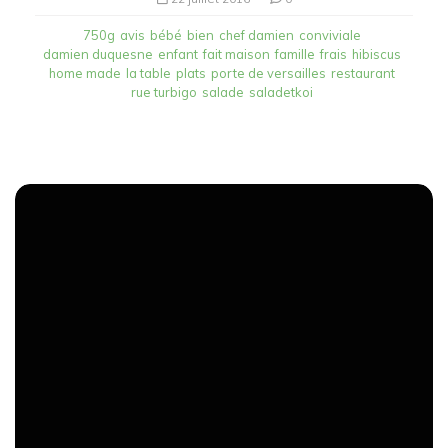
750g
avis
bébé
bien
chef damien
conviviale
damien duquesne
enfant
fait maison
famille
frais
hibiscus
home made
la table
plats
porte de versailles
restaurant
rue turbigo
salade
saladetkoi