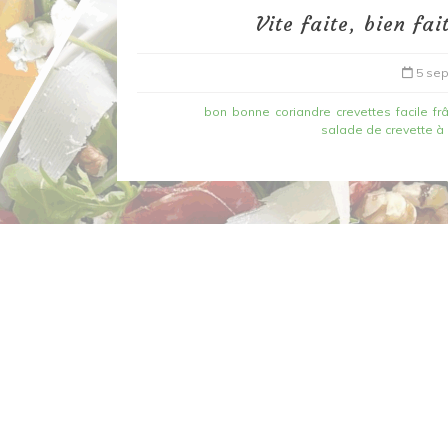
Vite faite, bien fa
5 se
bon
bonne
coriandre
crevettes
facile
fr
salade de crevette à 
Dans
Recettes à base de poisson
Filet de merlan en 2 fa
fondue de poireau à l’
et tuile épicée
6 mars 2020
0