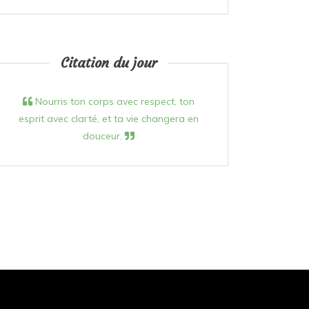
Citation du jour
Nourris ton corps avec respect, ton
esprit avec clarté, et ta vie changera en
douceur.