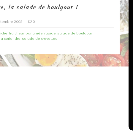
ite, la salade de boulgour !
ptembre 2008
0
âiche
fraicheur
parfumée
rapide
salade de boulgour
la coriandre
salade de crevettes
Dans
Recettes végétariennes
Salons, rencontres et partenariats
çons,
orange
Spaghettis aux légumes rôtis
au balsamique
18 mars 2020
0