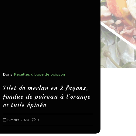
Dans
Recettes à base de poisson
Dans
Recettes
Salons, r
Filet de merlan en 2 façons,
fondue de poireau à l’orange
Spaghett
et tuile épicée
au bals
6 mars 2020
0
18 mars 202