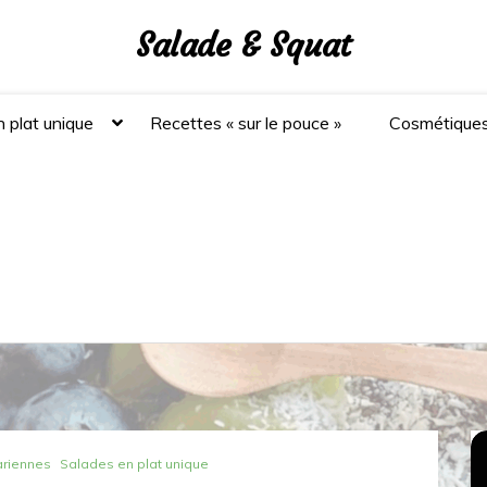
Salade & Squat
 plat unique
Recettes « sur le pouce »
Cosmétique
ariennes
Salades en plat unique