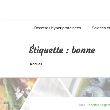
Aller
au
contenu
Recettes hyper protéinées
Salades en
Étiquette :
bonne
Accueil
Dans
Recettes végét