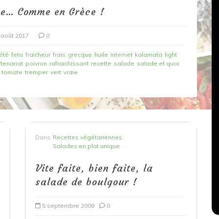
ue… Comme en Grèce !
 août 2017
0
été
feta
fraicheur
frais
grecque
huile
internet
kalamata
light
tenariat
poivron
rafraichissant
recette
salade
salade et quoi
tomate
tremper
vert
vraie
Dans
Recettes végétariennes
Salons, rencontres et partenariats
Dans
Recettes végétariennes
çons,
Salades en plat unique
orange
Spaghettis aux légumes rôtis
Vite faite, bien faite, la
au balsamique
salade de boulgour !
18 mars 2020
0
5 septembre 2008
0