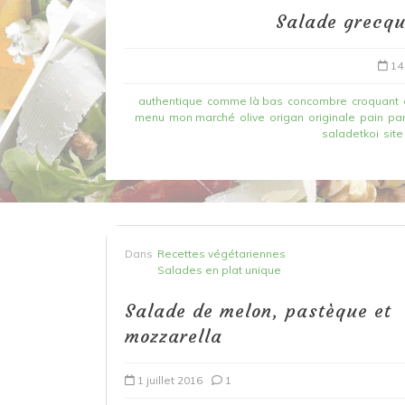
Salade grecq
14
authentique
comme là bas
concombre
croquant
menu
mon marché
olive
origan
originale
pain
par
saladetkoi
site
Dans
Recettes à base de poisson
Dans
Recettes végétariennes
Filet de merlan en 2 fa
Salades en plat unique
fondue de poireau à l’
Salade de melon, pastèque et
et tuile épicée
mozzarella
6 mars 2020
0
1 juillet 2016
1