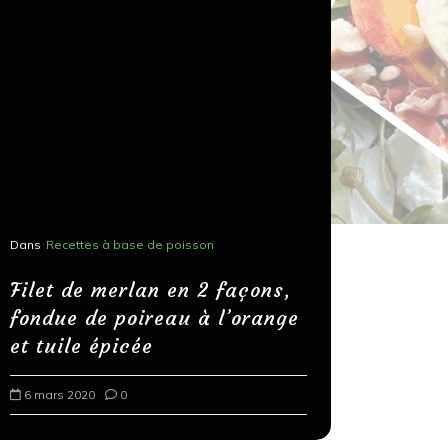
Dans
Recettes à base de poisson
Dans
Recettes
Salons, r
Filet de merlan en 2 façons,
fondue de poireau à l’orange
Spaghett
et tuile épicée
au bals
6 mars 2020
0
18 mars 202