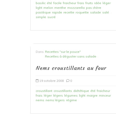
basilic
été
facile
fraicheur
frais
fruits
idée
léger
light
melon
menthe
mozzarella
pas chère
pastèque
rapide
recette
roquette
salade
salé
simple
sucré
Dans
Recettes "sur le pouce"
Recettes à déguster sans salade
Nems croustillants au four
19 octobre 2008
0
croustillant
croustillants
diététique
été
fraicheur
frais
léger
légers
légumes
light
maigre
minceur
nems
nems légers
régime