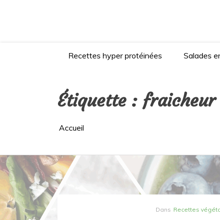
Aller
au
contenu
Recettes hyper protéinées
Salades en
Étiquette :
fraicheur
Accueil
Dans
Recettes végét