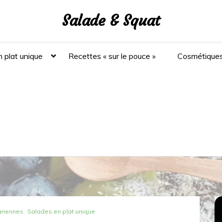
Salade & Squat
 plat unique
Recettes « sur le pouce »
Cosmétique
ariennes
Salades en plat unique