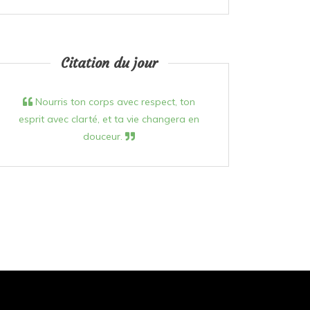
Citation du jour
Nourris ton corps avec respect, ton
esprit avec clarté, et ta vie changera en
douceur.