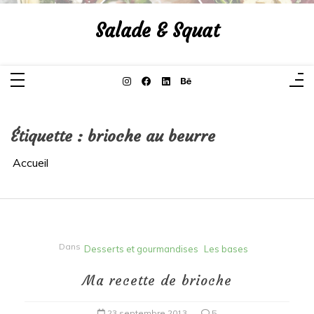
Aller
au
Salade & Squat
contenu
Étiquette :
brioche au beurre
Accueil
Dans
Desserts et gourmandises
Les bases
Ma recette de brioche
23 septembre 2013
5