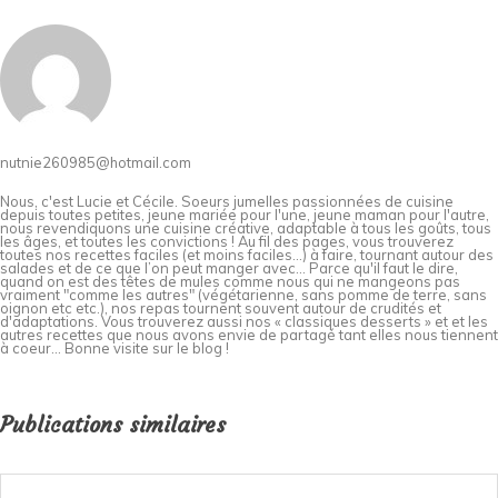
nutnie260985@hotmail.com
Nous, c'est Lucie et Cécile. Soeurs jumelles passionnées de cuisine
depuis toutes petites, jeune mariée pour l'une, jeune maman pour l'autre,
nous revendiquons une cuisine créative, adaptable à tous les goûts, tous
les âges, et toutes les convictions ! Au fil des pages, vous trouverez
toutes nos recettes faciles (et moins faciles…) à faire, tournant autour des
salades et de ce que l’on peut manger avec… Parce qu'il faut le dire,
quand on est des têtes de mules comme nous qui ne mangeons pas
vraiment "comme les autres" (végétarienne, sans pomme de terre, sans
oignon etc etc.), nos repas tournent souvent autour de crudités et
d'adaptations. Vous trouverez aussi nos « classiques desserts » et et les
autres recettes que nous avons envie de partagé tant elles nous tiennent
à coeur... Bonne visite sur le blog !
Publications similaires