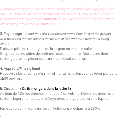
L’intérêt de laisser reposer la pâte au réfrigateur est de développer plus de
saveurs, grâce à une fermentation lente. Mais si vous êtes pressées, laissez
les brioches à tempérarture ambiante au lieu de les mettre au réfrigérateur :
elle seront prête à cuire au bout d’1h30.
3. Façonnage
–
« And the Lord God formed man of the dust of the ground,
and breathed into his nostrils the breath of life; and man became a living
soul. »
Etalez la pâte en rectangles de la largeur du moule à cake.
Saupoudrez les pâtes de pralines roses en poudre. Roulez ces deux
rectangles, et les placer dans un moule à cake chacun.
nd
4. Apprêt (2
rising time)
Recouvrez les brioches d’un film alimentaire, et laissez-les lever pendant
1h30 environ.
5. Cuisson –
« Qu’ils mangent de la brioche ! »
Au bout de 12h, les brioches ont doublé de volume. Dorez-les avec l’œuf
restant, légèrement battu et délayé avec une goute de crème liquide.
Faire cuire 30 mn dans un four, initiallement préchauffé à 180°C.