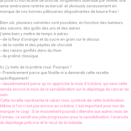
Je pose ici ma recette de brioche, longuement attendue par Noëlle, une
amie américaine rentrée au bercail et obviously serieusement en
manque de nos bonnes pâtisseries dégoulinantes de beurre frais !
Bien sûr, plusieurs variantes sont possibles, en fonction des humeurs,
des saisons, des goûts des uns et des autres.
J’aime bien y mettre de temps à autres :
– de la fleur d’oranger et du sucre en grain sur le dessus
– de la vanille et des pépites de chocolat
– des raisins gonflés dans du rhum
– du praliné classique
Ici, j’y mets de la praline rose. Pourquoi ?
– Premièrement parce que Noëlle m’a demandé cette recette
spécifiquement !
– deuxièmement parce qu’on approche le mois d’octobre, qui sera cette
année encore le mois de la sensibilisation sur le dépistage du cancer du
sein.
Cette recette représente le ruban rose, symbole de cette mobilisation.
Même si l’on n’est pas encore en octobre, c’est important pour moi de
marquer le coup : Si le mouvement pouvait s’étendre aux autres mois de
l’année, ce serait une jolie progression pour la sensibilisation, l’avancée
du depistage précoce et le recul de la maladie.