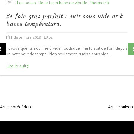
Dans
Les bases
Recettes à base de viande
Thermomix
Le foie gras parfait : cuit sous vide et à
basse température.
1 décembre 2019
52
J’avoue que la machine à vide Foodsaver me faisait de l’œil depuis
un petit bout de temps…Non seulement la mise sous vide...
Lire la suite
Article précédent
Article suivant
N
a
v