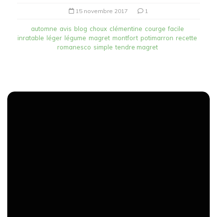
15 novembre 2017
1
automne
avis
blog
choux
clémentine
courge
facile
inratable
léger
légume
magret
montfort
potimarron
recette
romanesco
simple
tendre magret