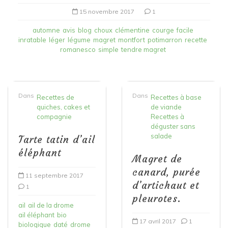
15 novembre 2017
1
automne
avis
blog
choux
clémentine
courge
facile
inratable
léger
légume
magret
montfort
potimarron
recette
romanesco
simple
tendre magret
Dans
Dans
Recettes de
Recettes à base
quiches, cakes et
de viande
compagnie
Recettes à
déguster sans
salade
Tarte tatin d’ail
éléphant
Magret de
canard, purée
11 septembre 2017
d’artichaut et
1
pleurotes.
ail
ail de la drome
ail éléphant
bio
17 avril 2017
1
biologique
daté
drome