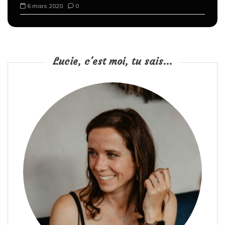
6 mars 2020
0
t
i
o
n
Lucie, c'est moi, tu sais...
s