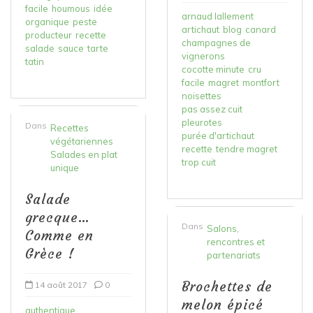
facile
houmous
idée
arnaud lallement
organique
peste
artichaut
blog
canard
producteur
recette
champagnes de
salade
sauce
tarte
vignerons
tatin
cocotte minute
cru
facile
magret
montfort
noisettes
pas assez cuit
pleurotes
Dans
Recettes
purée d'artichaut
végétariennes
recette
tendre magret
Salades en plat
trop cuit
unique
Salade
grecque…
Dans
Salons,
Comme en
rencontres et
Grèce !
partenariats
Brochettes de
14 août 2017
0
melon épicé
authentique