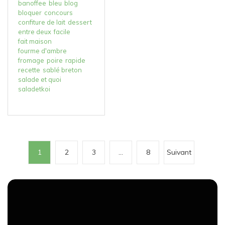
banoffee
bleu
blog
bloquer
concours
confiture de lait
dessert
entre deux
facile
fait maison
fourme d'ambre
fromage
poire
rapide
recette
sablé breton
salade et quoi
saladetkoi
P
1
2
3
…
8
Suivant
a
g
i
n