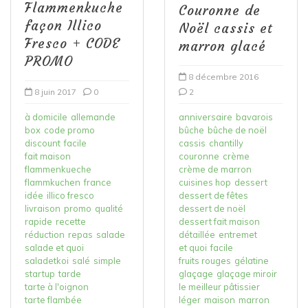
Flammenkuche
Couronne de
façon Illico
Noël cassis et
Fresco + CODE
marron glacé
PROMO
8 décembre 2016
8 juin 2017
0
2
à domicile
allemande
anniversaire
bavarois
box
code promo
bûche
bûche de noël
discount
facile
cassis
chantilly
fait maison
couronne
crème
flammenkueche
crème de marron
flammkuchen
france
cuisines hop
dessert
idée
illico fresco
dessert de fêtes
livraison
promo
qualité
dessert de noël
rapide
recette
dessert fait maison
réduction
repas
salade
détaillée
entremet
salade et quoi
et quoi
facile
saladetkoi
salé
simple
fruits rouges
gélatine
startup
tarde
glaçage
glaçage miroir
tarte à l'oignon
le meilleur pâtissier
tarte flambée
léger
maison
marron