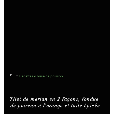
a
t
i
o
n
d
e
s
p
u
Dans
Recettes à base de poisson
b
l
i
Filet de merlan en 2 façons, fondue
c
de poireau à l’orange et tuile épicée
a