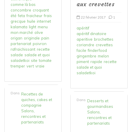
aux crevettes
comme là bas
concombre
croquant
été
feta
fraicheur
frais
22 février 2017
1
grecque
huile
internet
kalamata
light
menu
apéritif
mon marché
olive
apéritif dinatoire
origan
originale
pain
aperitive
brochettes
partenariat
poivron
coriandre
crevettes
rafraichissant
recette
facile
finderfood
salade
salade et quoi
gingembre
melon
saladetkoi
site
tomate
piment
rapide
recette
tremper
vert
vraie
salade et quoi
saladetkoi
Dans
Recettes de
quiches, cakes et
Dans
Desserts et
compagnie
gourmandises
Salons,
Salons,
rencontres et
rencontres et
partenariats
partenariats