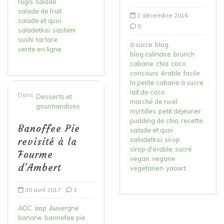
rugis
salade
salade de fruit
2 décembre 2016
salade et quoi
0
saladetkoi
sashimi
sushi
tartare
à sucre
blog
vente en ligne
blog culinaire
brunch
cabane
chia
coco
concours
érable
facile
la petite cabane à sucre
lait de coco
Dans
Desserts et
marché de noël
gourmandises
myrtilles
petit déjeuner
pudding de chia
recette
Banoffee Pie
salade et quoi
revisité à la
saladetkoi
sirop
sirop d'érable
sucré
Fourme
vegan
vegane
d’Ambert
vegetarien
yaourt
30 avril 2017
1
AOC
aop
Auvergne
banane
bannofee pie