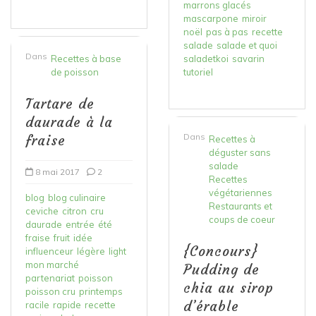
marrons glacés
mascarpone
miroir
noël
pas à pas
recette
salade
salade et quoi
Dans
Recettes à base
saladetkoi
savarin
de poisson
tutoriel
Tartare de
daurade à la
Dans
fraise
Recettes à
déguster sans
salade
8 mai 2017
2
Recettes
végétariennes
blog
blog culinaire
Restaurants et
ceviche
citron
cru
coups de coeur
daurade
entrée
été
fraise
fruit
idée
{Concours}
influenceur
légère
light
mon marché
Pudding de
partenariat
poisson
chia au sirop
poisson cru
printemps
d’érable
racile
rapide
recette