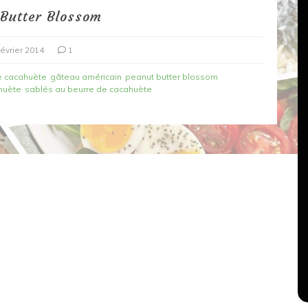
Butter Blossom
février 2014
1
e cacahuète
gâteau américain
peanut butter blossom
ahuète
sablés au beurre de cacahuète
Dans
Recettes végétariennes
Salons, rencontres et partenariats
çons,
orange
Spaghettis aux légumes rôtis
au balsamique
18 mars 2020
0