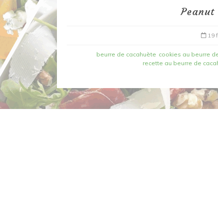
Peanut 
19 
beurre de cacahuète
cookies au beurre d
recette au beurre de cac
Dans
Recettes à base de poisson
Filet de merlan en 2 fa
fondue de poireau à l’
et tuile épicée
6 mars 2020
0