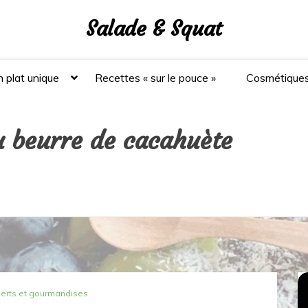
Salade & Squat
 plat unique
Recettes « sur le pouce »
Cosmétique
u beurre de cacahuète
erts et gourmandises