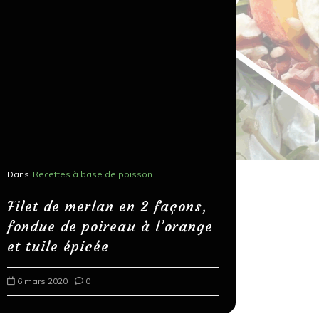
Dans
Recettes à base de poisson
Dans
Recettes
Salons, r
Filet de merlan en 2 façons,
fondue de poireau à l’orange
Spaghett
et tuile épicée
au bals
6 mars 2020
0
18 mars 202