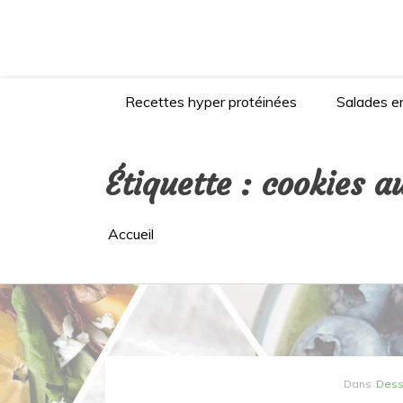
Aller
au
contenu
Recettes hyper protéinées
Salades en
Étiquette :
cookies a
Accueil
Dans
Dess