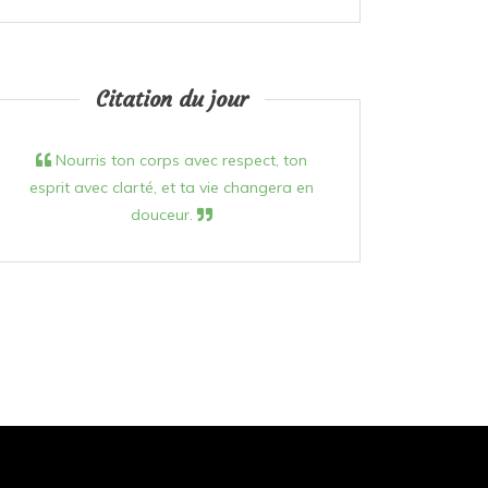
Citation du jour
Nourris ton corps avec respect, ton
esprit avec clarté, et ta vie changera en
douceur.