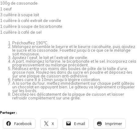
100g de cassonade
1 oeuf
3 cuillère à soupe lait
1 cuillère à café extrait de vanille
1 cuillère à soupe de bicarbonate
1 cuillère à café de sel
Préchauffez 190°C.
Mélangez ensemble le beurre et le beurre cacahuète, puis ajoutez
le sucre et la cassonade. Fouettez jusqu’à ce que ce le mélange
soit mousseux.
Ajoutez l’oeuf, le lait et l’extrait de vanille.
A part, mélangez la farine, le bicarbonate et le sel. Incorporez cela
progressivement au mélange précédent.
Réalisez entre vos mains des boules de pâte de la taille d’une
grosse noix. Roulez-les dans du sucre en poudre et déposez-les
sur une plaque de cuisson anti-adhésive.
Faites cuire 8 à 10min jusqu’à légère coloration.
A la sortie du four, mettez immédiatement sur chaque petit gâteau
un chocolat en appuyant bien. Le gâteau va légèrement craqueler
sur les bords.
Décollez-les délicatement de la plaque de cuisson et laisser
refroidir complètement sur une grille.
Partager :
Facebook
X
E-mail
Imprimer