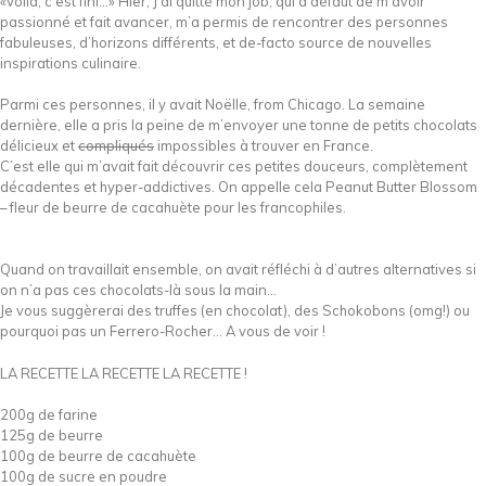
«Voilà, c’est fini…» Hier, J’ai quitté mon job, qui à défaut de m’avoir
passionné et fait avancer, m’a permis de rencontrer des personnes
fabuleuses, d’horizons différents, et de-facto source de nouvelles
inspirations culinaire.
Parmi ces personnes, il y avait Noëlle, from Chicago. La semaine
dernière, elle a pris la peine de m’envoyer une tonne de petits chocolats
délicieux et
compliqués
impossibles à trouver en France.
C’est elle qui m’avait fait découvrir ces petites douceurs, complètement
décadentes et hyper-addictives. On appelle cela Peanut Butter Blossom
– fleur de beurre de cacahuète pour les francophiles.
Quand on travaillait ensemble, on avait réfléchi à d’autres alternatives si
on n’a pas ces chocolats-là sous la main…
Je vous suggèrerai des truffes (en chocolat), des Schokobons (omg!) ou
pourquoi pas un Ferrero-Rocher… A vous de voir !
LA RECETTE LA RECETTE LA RECETTE !
200g de farine
125g de beurre
100g de beurre de cacahuète
100g de sucre en poudre