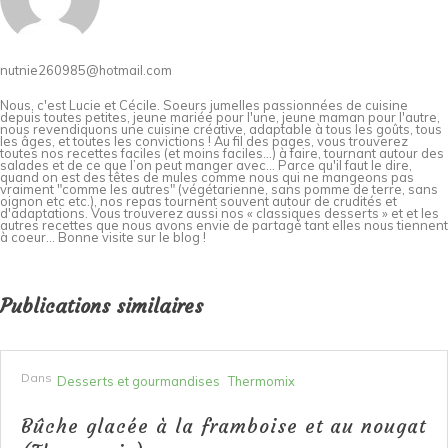
nutnie260985@hotmail.com
Nous, c'est Lucie et Cécile. Soeurs jumelles passionnées de cuisine
depuis toutes petites, jeune mariée pour l'une, jeune maman pour l'autre,
nous revendiquons une cuisine créative, adaptable à tous les goûts, tous
les âges, et toutes les convictions ! Au fil des pages, vous trouverez
toutes nos recettes faciles (et moins faciles…) à faire, tournant autour des
salades et de ce que l’on peut manger avec… Parce qu'il faut le dire,
quand on est des têtes de mules comme nous qui ne mangeons pas
vraiment "comme les autres" (végétarienne, sans pomme de terre, sans
oignon etc etc.), nos repas tournent souvent autour de crudités et
d'adaptations. Vous trouverez aussi nos « classiques desserts » et et les
autres recettes que nous avons envie de partagé tant elles nous tiennent
à coeur... Bonne visite sur le blog !
Publications similaires
Dans
Desserts et gourmandises
Thermomix
Bûche glacée à la framboise et au nougat