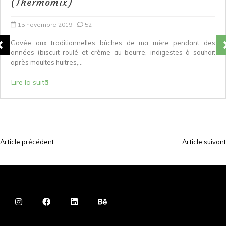
(Thermomix)
15 novembre 2019
52
Gavée aux traditionnelles bûches de ma mère pendant des
années (biscuit roulé et crème au beurre, indigestes à souhait
après moultes huitres,...
Lire la suite
Article précédent
Article suivant
N
a
v
i
g
a