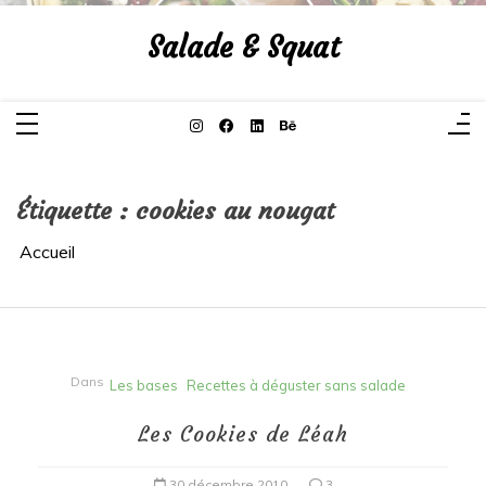
Aller
au
Salade & Squat
contenu
Étiquette :
cookies au nougat
Accueil
Dans
Les bases
Recettes à déguster sans salade
Les Cookies de Léah
30 décembre 2010
3