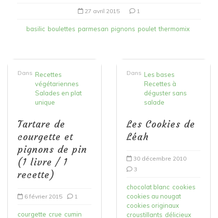
27 avril 2015
1
basilic
boulettes
parmesan
pignons
poulet
thermomix
Dans
Dans
Recettes
Les bases
végétariennes
Recettes à
Salades en plat
déguster sans
unique
salade
Tartare de
Les Cookies de
courgette et
Léah
pignons de pin
30 décembre 2010
(1 livre / 1
3
recette)
chocolat blanc
cookies
cookies au nougat
6 février 2015
1
cookies originaux
courgette
crue
cumin
croustillants
délicieux