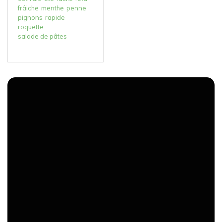
frâiche
menthe
penne
pignons
rapide
roquette
salade de pâtes