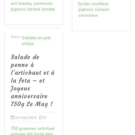
eric leautey
parmesan
faciles
moelleux
pignons
tartare
tomate
pignons
romarin
savoureux
Dans
Salades en plat
unique
Salade de
penne à
l’artichaut et à
la feta – et
Joyeux
anniversaire
750g Le Mag !
12 mai 2014
0
750 grammes
artichaut
estivale
été
facile
feta