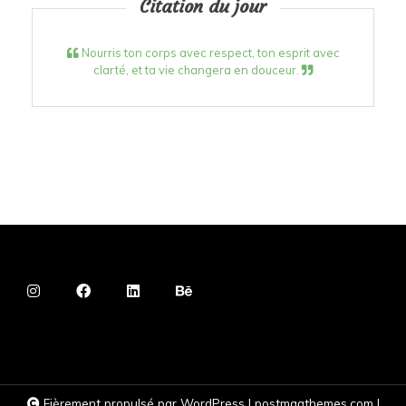
Citation du jour
Nourris ton corps avec respect, ton esprit avec
clarté, et ta vie changera en douceur.
Fièrement propulsé par WordPress
|
postmagthemes.com
|