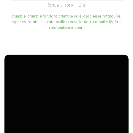
31 mai 2010
2
crumble
crumble fondant
crumble salé
délicieuse ratatouille
légumes
ratatouille
ratatouille croustillante
ratatouille légère
ratatouille minceur