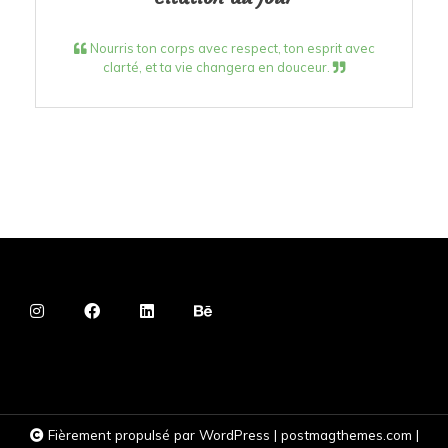
Nourris ton corps avec respect, ton esprit avec
clarté, et ta vie changera en douceur.
Fièrement propulsé par WordPress
|
postmagthemes.com
|