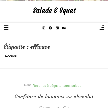
Aller
au
Salade & Squat
contenu
Étiquette :
efficace
Accueil
Dans
Recettes à déguster sans salade
Confiture de bananes au chocolat
4 avril 2010
2