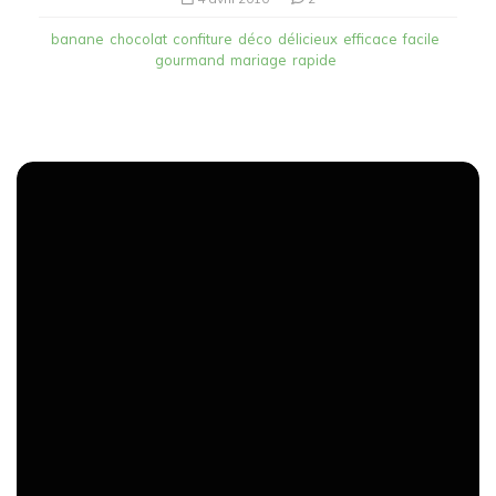
banane
chocolat
confiture
déco
délicieux
efficace
facile
gourmand
mariage
rapide