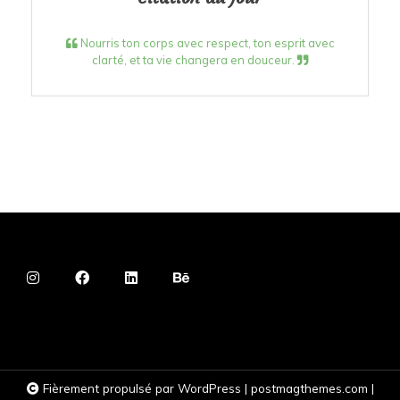
Nourris ton corps avec respect, ton esprit avec
clarté, et ta vie changera en douceur.
Fièrement propulsé par WordPress
|
postmagthemes.com
|