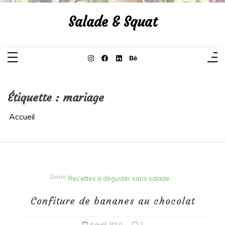
Aller
au
Salade & Squat
contenu
Étiquette :
mariage
Accueil
Dans
Recettes à déguster sans salade
Confiture de bananes au chocolat
4 avril 2010
2