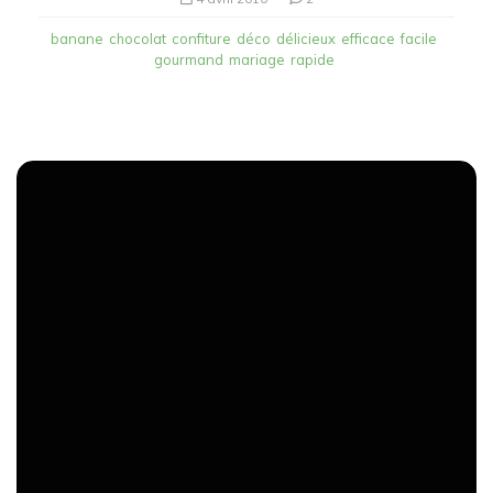
banane
chocolat
confiture
déco
délicieux
efficace
facile
gourmand
mariage
rapide