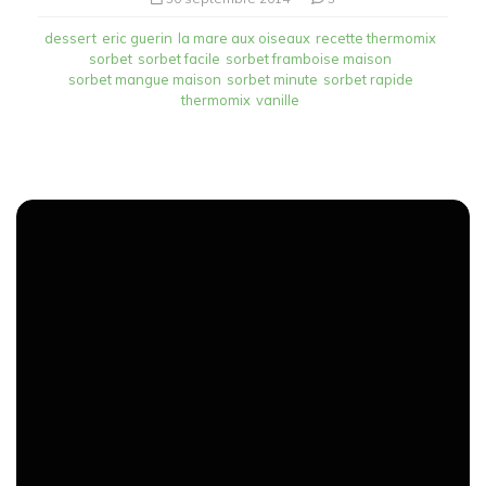
dessert
eric guerin
la mare aux oiseaux
recette thermomix
sorbet
sorbet facile
sorbet framboise maison
sorbet mangue maison
sorbet minute
sorbet rapide
thermomix
vanille