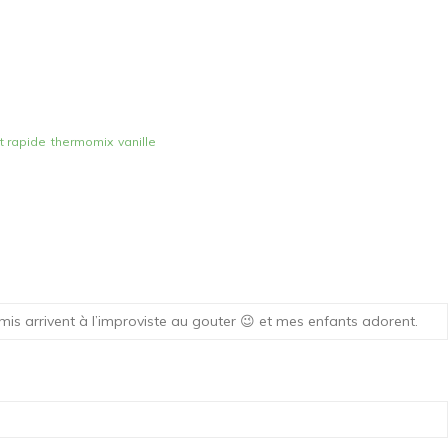
t rapide
thermomix
vanille
amis arrivent à l’improviste au gouter 😉 et mes enfants adorent.