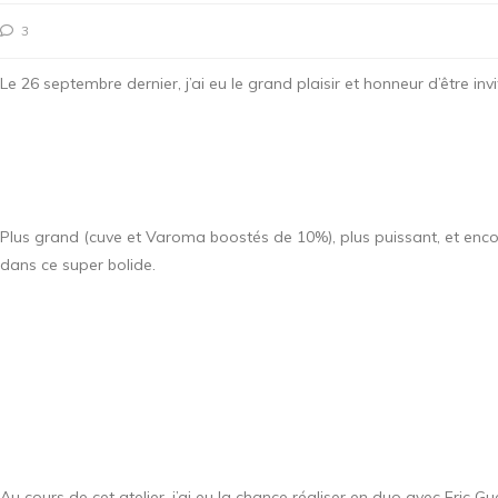
3
Le 26 septembre dernier, j’ai eu le grand plaisir et honneur d’être 
Plus grand (cuve et Varoma boostés de 10%), plus puissant, et encore p
dans ce super bolide.
Au cours de cet atelier, j’ai eu la chance réaliser en duo avec Eric 