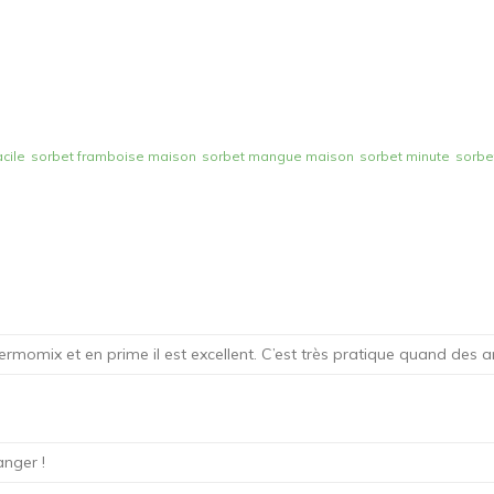
acile
sorbet framboise maison
sorbet mangue maison
sorbet minute
sorbe
thermomix et en prime il est excellent. C’est très pratique quand des 
anger !