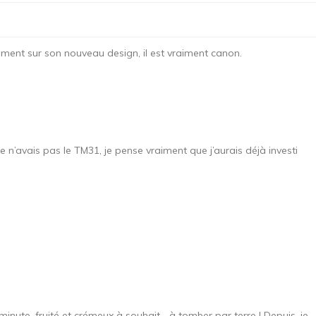
tement sur son nouveau design, il est vraiment canon.
je n’avais pas le TM31, je pense vraiment que j’aurais déjà investi
minute, fruité et crémeux à souhait… à tomber par terre ! Depuis, je