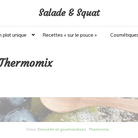
Salade & Squat
 plat unique
Recettes « sur le pouce »
Cosmétique
u Thermomix
Dans
Desserts et gourmandises
Thermomix