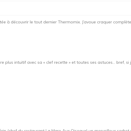
invitée à découvrir le tout dernier Thermomix. J’avoue craquer complè
lus intuitif avec sa « clef recette » et toutes ses astuces… bref, si 
Guérin (chef du restaurant La Mare Aux Oiseaux) un merveilleux sorbet 