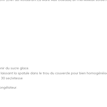
nir du sucre glace.
t laissant la spatule dans le trou du couvercle pour bien homogénéise
z 30 sec/vitesse
ongélateur.