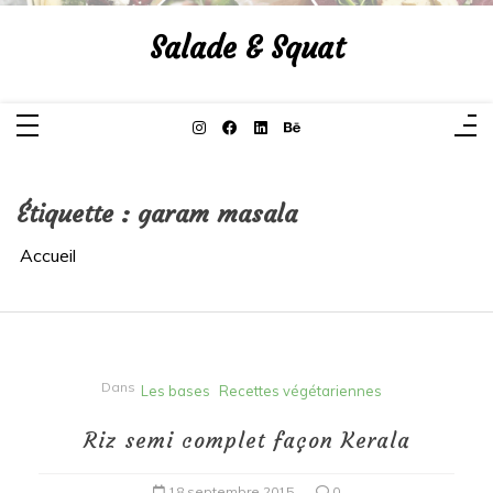
Aller
au
Salade & Squat
contenu
Étiquette :
garam masala
Accueil
Dans
Les bases
Recettes végétariennes
Riz semi complet façon Kerala
18 septembre 2015
0