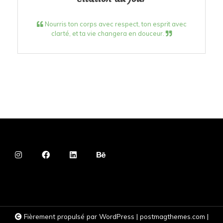
Nourris ton corps avec respect, ton esprit avec
clarté, et ta vie changera en douceur.
Fièrement propulsé par WordPress
|
postmagthemes.com
|