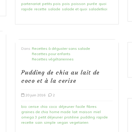
partenariat
petits pois
pois
poisson
purée
quoi
rapide
recette
salade
salade et quoi
saladetkoi
Dans
Recettes à déguster sans salade
Recettes pour enfants
Recettes végétariennes
Pudding de chia au lait de
coco et à la cerise
20 juin 2016
2
bio
cerise
chia
coco
déjeuner
facile
fibres
graines de chia
home made
lait
maison
miel
omega 3
petit déjeuner
protéine
pudding
rapide
recette
sain
simple
vegan
vegetarien