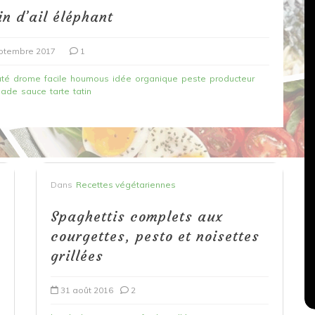
in d’ail éléphant
ptembre 2017
1
té
drome
facile
houmous
idée
organique
peste
producteur
lade
sauce
tarte
tatin
Dans
Recettes végétariennes
Dans
Recettes végétariennes
Salons, rencontres et partenariats
çons,
Spaghettis complets aux
orange
Spaghettis aux légumes rôtis
courgettes, pesto et noisettes
au balsamique
grillées
18 mars 2020
0
31 août 2016
2