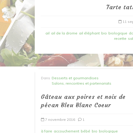
Tarte tat
11 se
ail
ail de la drome
ail éléphant
bio
biologique
da
recette
sa
Dans
Recettes à base de poisson
Dans
Desserts et gourmandises
Salons, rencontres et partenariats
Filet de merlan en 2 fa
fondue de poireau à l’
Gâteau aux poires et noix de
et tuile épicée
pécan Bleu Blanc Coeur
6 mars 2020
0
7 novembre 2016
1
à faire
accouchement
bébé
bio
biologique