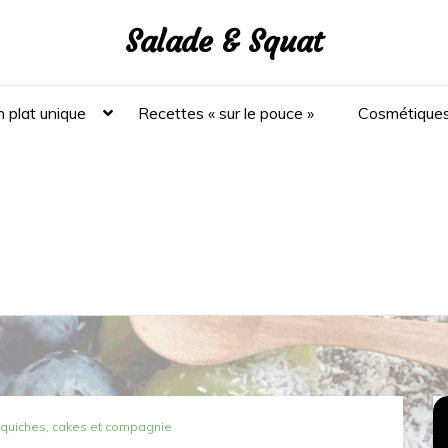
Salade & Squat
 plat unique
Recettes « sur le pouce »
Cosmétique
 quiches, cakes et compagnie