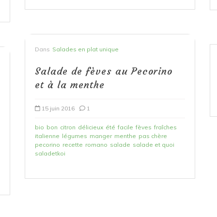
Dans
Salades en plat unique
Salade de fèves au Pecorino
et à la menthe
15 juin 2016
1
bio
bon
citron
délicieux
été
facile
fèves
fraîches
italienne
légumes
manger
menthe
pas chère
pecorino
recette
romano
salade
salade et quoi
saladetkoi