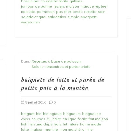
basilic
bio
courgette
facile
grillées
jambon de parme
leclerc
maison
marque repère
noisette
parmesan
pas cher
pesto
recette
sain
salade et quoi
saladetkoi
simple
spaghetti
vegetarien
Dans
Recettes à base de poisson
Salons, rencontres et partenariats
beignets de lotte et purée de
petits pois à la menthe
8 juillet 2016
0
beignet
bio
biologique
blogueurs
blogueuse
chips
courses
culinaire
en ligne
facile
fait maison
fish
fish and chips
frais
frit
friture
home made
lotte
maison
menthe
mon marché
online