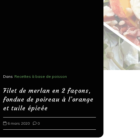
Dans
Recettes à base de poisson
Dans
Recettes
Salons, r
Filet de merlan en 2 façons,
fondue de poireau à l’orange
Spaghett
et tuile épicée
au bals
6 mars 2020
0
18 mars 202