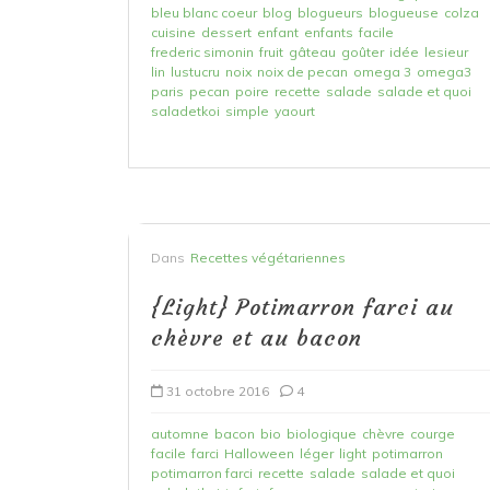
bleu blanc coeur
blog
blogueurs
blogueuse
colza
cuisine
dessert
enfant
enfants
facile
frederic simonin
fruit
gâteau
goûter
idée
lesieur
lin
lustucru
noix
noix de pecan
omega 3
omega3
paris
pecan
poire
recette
salade
salade et quoi
saladetkoi
simple
yaourt
Dans
Recettes végétariennes
{Light} Potimarron farci au
chèvre et au bacon
31 octobre 2016
4
automne
bacon
bio
biologique
chèvre
courge
facile
farci
Halloween
léger
light
potimarron
potimarron farci
recette
salade
salade et quoi