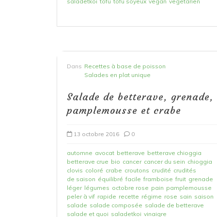
saladetkoi
tofu
tofu soyeux
vegan
vegetarien
Dans
Recettes à base de poisson
Salades en plat unique
Salade de betterave, grenade,
pamplemousse et crabe
13 octobre 2016
0
automne
avocat
betterave
betterave chioggia
betterave crue
bio
cancer
cancer du sein
chioggia
clovis
coloré
crabe
croutons
crudité
crudités
de saison
équilibré
facile
framboise
fruit
grenade
léger
légumes
octobre rose
pain
pamplemousse
peler à vif
rapide
recette
régime
rose
sain
saison
salade
salade composée
salade de betterave
salade et quoi
saladetkoi
vinaigre