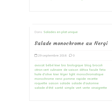
Dans
Salades en plat unique
Salade monochrome au Nergi
29 septembre 2016
0
avocat
bébé kiwi
bio
biologique
blog
brocoli
citron vert
culinaire
de saison
détox
facule
feta
huile d'olive
kiwi
léger
light
monochromatique
monochrome
nervi
pomme
rapide
recette
roquette
saison
salade
salade d'automne
salade d'été
santé
simple
vert
verte
vinaigrette